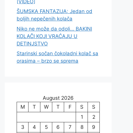
[VIDEO]
ŠUMSKA FANTAZIJA: Jedan od
boljih nepečenih kolača
Niko ne može da odoli… BAKINI
KOLAČI KOJI VRAĆAJU U
DETINJSTVO
Starinski sočan čokoladni kolač sa
orasima – brzo se sprema
August 2026
M
T
W
T
F
S
S
1
2
3
4
5
6
7
8
9