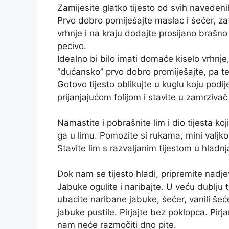
Zamijesite glatko tijesto od svih navedeni
Prvo dobro pomiješajte maslac i šećer, za
vrhnje i na kraju dodajte prosijano brašn
pecivo.
Idealno bi bilo imati domaće kiselo vrhnje
“dućansko” prvo dobro promiješajte, pa te
Gotovo tijesto oblikujte u kuglu koju podij
prijanjajućom folijom i stavite u zamrziv
Namastite i pobrašnite lim i dio tijesta koji
ga u limu. Pomozite si rukama, mini valjko
Stavite lim s razvaljanim tijestom u hladnj
Dok nam se tijesto hladi, pripremite nadj
Jabuke ogulite i naribajte. U veću dublju t
ubacite naribane jabuke, šećer, vanili šećer
jabuke pustile. Pirjajte bez poklopca. Pi
nam neće razmočiti dno pite.