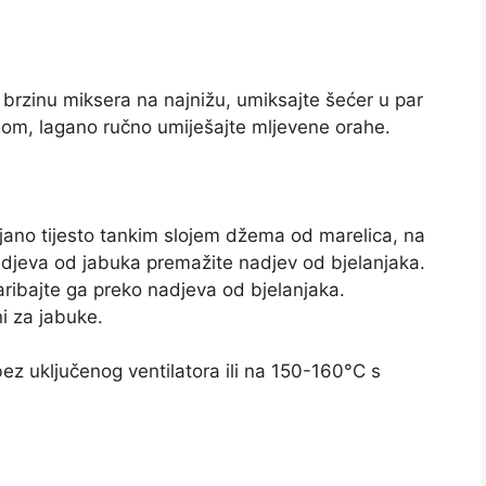
e brzinu miksera na najnižu, umiksajte šećer u par
gom, lagano ručno umiješajte mljevene orahe.
ljano tijesto tankim slojem džema od marelica, na
adjeva od jabuka premažite nadjev od bjelanjaka.
naribajte ga preko nadjeva od bjelanjaka.
ni za jabuke.
z uključenog ventilatora ili na 150-160°C s