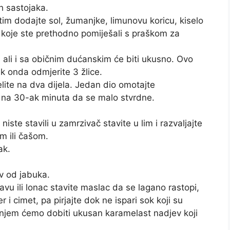
h sastojaka.
tim dodajte sol, žumanjke, limunovu koricu, kiselo
o koje ste prethodno pomiješali s praškom za
, ali i sa običnim dućanskim će biti ukusno. Ovo
k onda odmjerite 3 žlice.
elite na dva dijela. Jedan dio omotajte
ač na 30-ak minuta da se malo stvrdne.
 niste stavili u zamrzivač stavite u lim i razvaljajte
m ili čašom.
ak.
ev od jabuka.
avu ili lonac stavite maslac da se lagano rastopi,
 i cimet, pa pirjajte dok ne ispari sok koji su
rjanjem ćemo dobiti ukusan karamelast nadjev koji