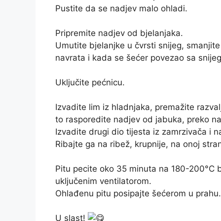
Pustite da se nadjev malo ohladi.
Pripremite nadjev od bjelanjaka.
Umutite bjelanjke u čvrsti snijeg, smanjit
navrata i kada se šećer povezao sa snije
Uključite pećnicu.
Izvadite lim iz hladnjaka, premažite razva
to rasporedite nadjev od jabuka, preko n
Izvadite drugi dio tijesta iz zamrzivača i 
Ribajte ga na ribež, krupnije, na onoj stra
Pitu pecite oko 35 minuta na 180-200°C be
uključenim ventilatorom.
Ohlađenu pitu posipajte šećerom u prahu.
U slast!