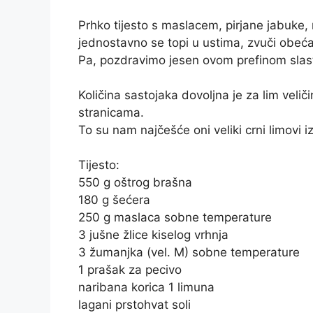
Prhko tijesto s maslacem, pirjane jabuke,
jednostavno se topi u ustima, zvuči obeć
Pa, pozdravimo jesen ovom prefinom sla
Količina sastojaka dovoljna je za lim ve
stranicama.
To su nam najčešće oni veliki crni limovi i
Tijesto:
550 g oštrog brašna
180 g šećera
250 g maslaca sobne temperature
3 jušne žlice kiselog vrhnja
3 žumanjka (vel. M) sobne temperature
1 prašak za pecivo
naribana korica 1 limuna
lagani prstohvat soli