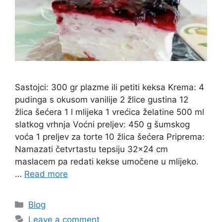
Sastojci: 300 gr plazme ili petiti keksa Krema: 4
pudinga s okusom vanilije 2 žlice gustina 12
žlica šećera 1 l mlijeka 1 vrećica želatine 500 ml
slatkog vrhnja Voćni preljev: 450 g šumskog
voća 1 preljev za torte 10 žlica šećera Priprema:
Namazati četvrtastu tepsiju 32×24 cm
maslacem pa redati kekse umočene u mlijeko.
…
Read more
Categories
Blog
Leave a comment