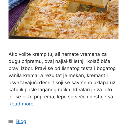
Ako volite krempitu, ali nemate vremena za
dugu pripremu, ovaj najlakši letnji kolač biće
pravi izbor. Pravi se od lisnatog testa i bogatog
vanila krema, a rezultat je mekan, kremast i
osvežavajući desert koji se savršeno uklapa uz
kafu ili posle laganog ručka. Idealan je za leto
jer se brzo priprema, lepo se seče i nestaje sa …
Read more
Categories
Blog