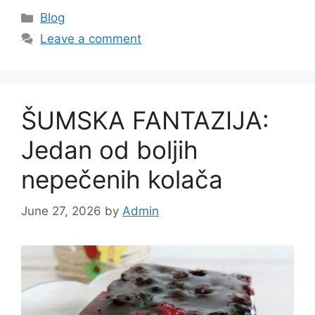
Categories
Blog
Leave a comment
ŠUMSKA FANTAZIJA:
Jedan od boljih
nepečenih kolača
June 27, 2026
by
Admin