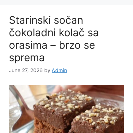
Starinski sočan
čokoladni kolač sa
orasima – brzo se
sprema
June 27, 2026
by
Admin