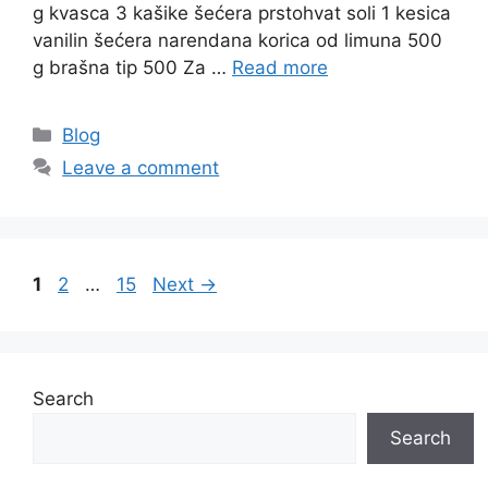
g kvasca 3 kašike šećera prstohvat soli 1 kesica
vanilin šećera narendana korica od limuna 500
g brašna tip 500 Za …
Read more
Categories
Blog
Leave a comment
Page
Page
Page
1
2
…
15
Next
→
Search
Search