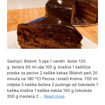
Sastojci: Biskvit: 5 jaja 1 vanilin šećer 120
g šećera 60 ml ulja 100 g brašna 1 kašičica
praska za pecivo 2 kašike kakaa (Biskvit peći 20
minuta na 180 °C) Peciva i kolači Krema: 700 ml
mlijeka 5 kašika šećera 2 pudinga od čokolade 1
kašika brašna 1 kašika kakaa 100 g čokolade
200 g maslaca 2 …
Read more