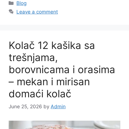
Categories
Blog
Leave a comment
Kolač 12 kašika sa
trešnjama,
borovnicama i orasima
– mekan i mirisan
domaći kolač
June 25, 2026
by
Admin