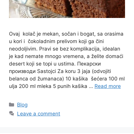
Ovaj kolač je mekan, sočan i bogat, sa orasima
u kori i čokoladnim prelivom koji ga čini
neodoljivim. Pravi se bez komplikacija, idealan
je kad nemate mnogo vremena, a želite domaći
desert koji se topi u ustima. Пекарски
производи Sastojci Za koru 3 jaja (odvojiti
belanca od žumanaca) 10 kašika šećera 100 ml
ulja 200 ml mleka 5 punih kašika …
Read more
Categories
Blog
Leave a comment