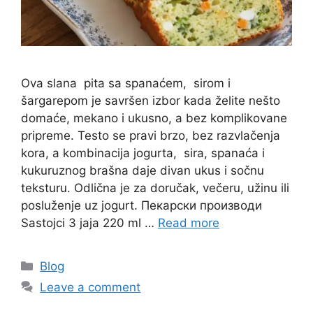
Ova slana pita sa spanaćem, sirom i
šargarepom je savršen izbor kada želite nešto
domaće, mekano i ukusno, a bez komplikovane
pripreme. Testo se pravi brzo, bez razvlačenja
kora, a kombinacija jogurta, sira, spanaća i
kukuruznog brašna daje divan ukus i sočnu
teksturu. Odlična je za doručak, večeru, užinu ili
posluženje uz jogurt. Пекарски производи
Sastojci 3 jaja 220 ml …
Read more
Categories
Blog
Leave a comment