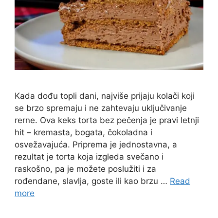
Kada dođu topli dani, najviše prijaju kolači koji
se brzo spremaju i ne zahtevaju uključivanje
rerne. Ova keks torta bez pečenja je pravi letnji
hit – kremasta, bogata, čokoladna i
osvežavajuća. Priprema je jednostavna, a
rezultat je torta koja izgleda svečano i
raskošno, pa je možete poslužiti i za
rođendane, slavlja, goste ili kao brzu …
Read
more