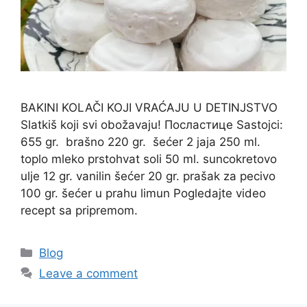
BAKINI KOLAČI KOJI VRAĆAJU U DETINJSTVO
Slatkiš koji svi obožavaju! Посластице Sastojci:
655 gr. brašno 220 gr. šećer 2 jaja 250 ml.
toplo mleko prstohvat soli 50 ml. suncokretovo
ulje 12 gr. vanilin šećer 20 gr. prašak za pecivo
100 gr. šećer u prahu limun Pogledajte video
recept sa pripremom.
Categories
Blog
Leave a comment