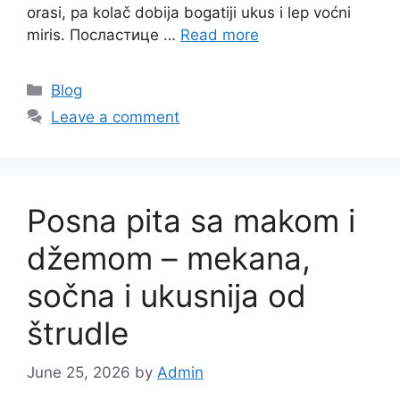
orasi, pa kolač dobija bogatiji ukus i lep voćni
miris. Посластице …
Read more
Categories
Blog
Leave a comment
Posna pita sa makom i
džemom – mekana,
sočna i ukusnija od
štrudle
June 25, 2026
by
Admin