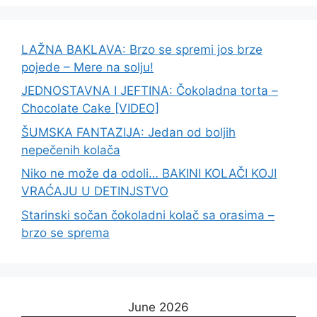
LAŽNA BAKLAVA: Brzo se spremi jos brze
pojede – Mere na solju!
JEDNOSTAVNA I JEFTINA: Čokoladna torta –
Chocolate Cake [VIDEO]
ŠUMSKA FANTAZIJA: Jedan od boljih
nepečenih kolača
Niko ne može da odoli… BAKINI KOLAČI KOJI
VRAĆAJU U DETINJSTVO
Starinski sočan čokoladni kolač sa orasima –
brzo se sprema
June 2026