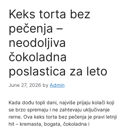
Keks torta bez
pečenja –
neodoljiva
čokoladna
poslastica za leto
June 27, 2026
by
Admin
Kada dođu topli dani, najviše prijaju kolači koji
se brzo spremaju i ne zahtevaju uključivanje
rerne. Ova keks torta bez pečenja je pravi letnji
hit – kremasta, bogata, čokoladna i