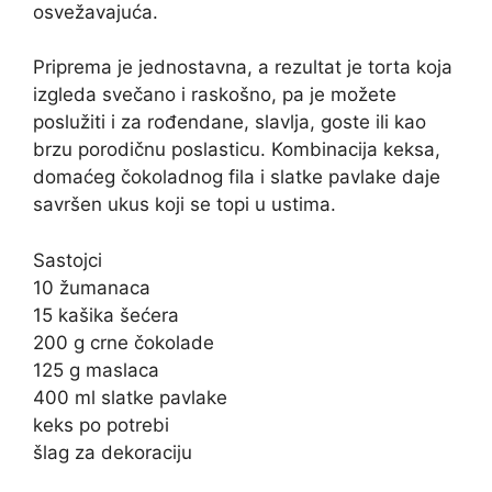
osvežavajuća.
Priprema je jednostavna, a rezultat je torta koja
izgleda svečano i raskošno, pa je možete
poslužiti i za rođendane, slavlja, goste ili kao
brzu porodičnu poslasticu. Kombinacija keksa,
domaćeg čokoladnog fila i slatke pavlake daje
savršen ukus koji se topi u ustima.
Sastojci
10 žumanaca
15 kašika šećera
200 g crne čokolade
125 g maslaca
400 ml slatke pavlake
keks po potrebi
šlag za dekoraciju