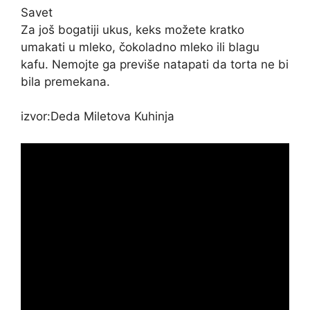
Savet
Za još bogatiji ukus, keks možete kratko
umakati u mleko, čokoladno mleko ili blagu
kafu. Nemojte ga previše natapati da torta ne bi
bila premekana.
izvor:Deda Miletova Kuhinja