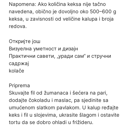
Napomena: Ako količina keksa nije tačno
navedena, obično je dovoljno oko 500–600 g
keksa, u zavisnosti od veličine kalupa i broja
redova.
Откријте још
Визуелна уметност и дизајн
Практични савети, „уради сам“ и стручни
садржај
kolače
Priprema
Skuvajte fil od žumanaca i šećera na pari,
dodajte čokoladu i maslac, pa sjedinite sa
umućenom slatkom pavlakom. U kalup ređajte
keks i fil u slojevima, ukrasite šlagom i ostavite
tortu da se dobro ohladi u frižideru.