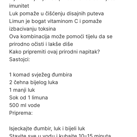
imunitet
Luk pomaže u čišćenju disajnih puteva
Limun je bogat vitaminom C i pomaže
izbacivanju toksina
Ova kombinacija može pomoći tijelu da se
prirodno očisti i lakše diše
Kako pripremiti ovaj prirodni napitak?
Sastojci:
1 komad svježeg đumbira
2 čehna bijelog luka
1 manji luk
Sok od 1 limuna
500 ml vode
Priprema:
Isjeckajte đumbir, luk i bijeli luk
Stavite sve u vodu i kuhajte 10–15 minuta