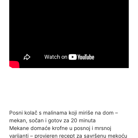
Posni kolač s malinama koji miriše na dom –
mekan, sočan i gotov za 20 minuta
Mekane domaće krofne u posnoj i mrsnoj
varijanti – provjeren recept za savršenu mekoću