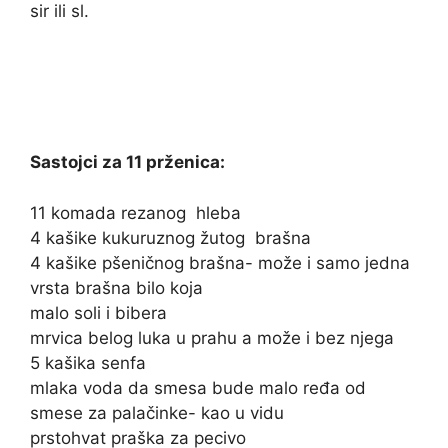
sir ili sl.
Sastojci za 11 prženica:
11 komada rezanog
hleba
4 kašike kukuruznog žutog
brašna
4 kašike pšeničnog brašna- može i samo jedna
vrsta brašna bilo koja
malo soli i bibera
mrvica belog luka u prahu a može i bez njega
5 kašika senfa
mlaka voda da smesa bude malo ređa od
smese za palačinke- kao u vidu
prstohvat praška za pecivo