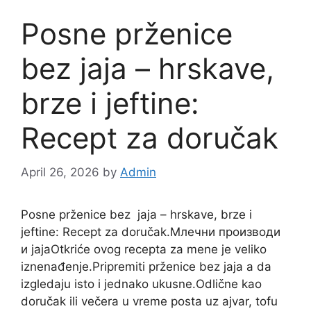
Posne prženice
bez jaja – hrskave,
brze i jeftine:
Recept za doručak
April 26, 2026
by
Admin
Posne prženice bez
jaja
– hrskave, brze i
jeftine: Recept za doručak.Млечни производи
и јајаOtkriće ovog recepta za mene je veliko
iznenađenje.Pripremiti prženice bez jaja a da
izgledaju isto i jednako ukusne.Odlične kao
doručak ili večera u vreme posta uz ajvar, tofu