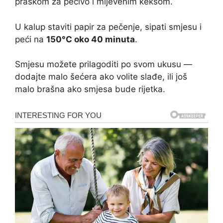
praškom za pecivo i mljevenim keksom.
U kalup staviti papir za pečenje, sipati smjesu i
peći na
150°C oko 40 minuta
.
Smjesu možete prilagoditi po svom ukusu —
dodajte malo šećera ako volite slađe, ili još
malo brašna ako smjesa bude rijetka.