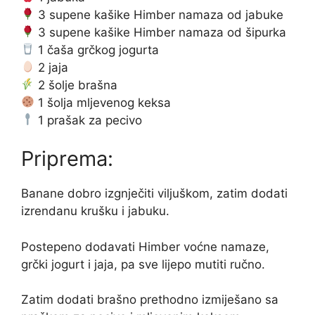
3 supene kašike Himber namaza od jabuke
3 supene kašike Himber namaza od šipurka
1 čaša grčkog jogurta
2 jaja
2 šolje brašna
1 šolja mljevenog keksa
1 prašak za pecivo
Priprema:
Banane dobro izgnječiti viljuškom, zatim dodati
izrendanu krušku i jabuku.
Postepeno dodavati Himber voćne namaze,
grčki jogurt i jaja, pa sve lijepo mutiti ručno.
Zatim dodati brašno prethodno izmiješano sa