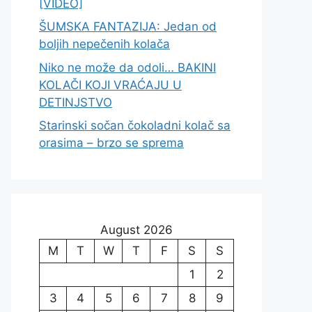
[VIDEO]
ŠUMSKA FANTAZIJA: Jedan od
boljih nepečenih kolača
Niko ne može da odoli… BAKINI
KOLAČI KOJI VRAĆAJU U
DETINJSTVO
Starinski sočan čokoladni kolač sa
orasima – brzo se sprema
August 2026
M
T
W
T
F
S
S
1
2
3
4
5
6
7
8
9