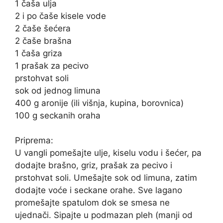
1 čaša ulja
2 i po čaše kisele vode
2 čaše šećera
2 čaše brašna
1 čaša griza
1 prašak za pecivo
prstohvat soli
sok od jednog limuna
400 g aronije (ili višnja, kupina, borovnica)
100 g seckanih oraha
Priprema:
U vangli pomešajte ulje, kiselu vodu i šećer, pa
dodajte brašno, griz, prašak za pecivo i
prstohvat soli. Umešajte sok od limuna, zatim
dodajte voće i seckane orahe. Sve lagano
promešajte spatulom dok se smesa ne
ujednači. Sipajte u podmazan pleh (manji od