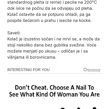
standardnog pleha iz rerne) i pecite na 200°C
dok ivice ne počnu da se odvajaju od pleha.
Kolač ostavite da se potpuno ohladi, pa ga
pospite šećerom u prahu i isecite na kocke.
Saveti:
Kolač je izuzetno sočan i ne mrvi se, a može da
stoji nekoliko dana bez gubitka svežine. Voće
možete menjati po ukusu – odličan je i sa
višnjama ili borovnicama.