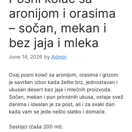
aronijom i orasima
– sočan, mekan i
bez jaja i mleka
June 14, 2026
by
Admin
Ovaj posni kolač sa aronijom, orasima i grizom
je savršen izbor kada želite brz, jednostavan i
ukusan desert bez jaja i mlečnih proizvoda.
Sočan, mekan i pun prirodnih ukusa, ostaje svež
danima i idealan je za post, ali i za svaki dan
kada vam se jede nešto slatko i domaće.
Sastojci (čaša 200 ml):