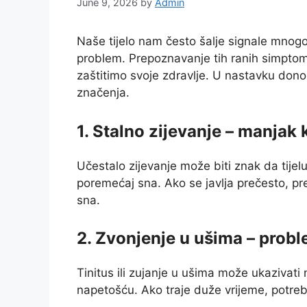
June 9, 2026
by
Admin
Naše tijelo nam često šalje signale mnogo 
problem. Prepoznavanje tih ranih simpto
zaštitimo svoje zdravlje. U nastavku dono
značenja.
1. Stalno zijevanje – manjak 
Učestalo zijevanje može biti znak da tijelu 
poremećaj sna. Ako se javlja prečesto, prepo
sna.
2. Zvonjenje u ušima – probl
Tinitus ili zujanje u ušima može ukazivati
napetošću. Ako traje duže vrijeme, potrebn