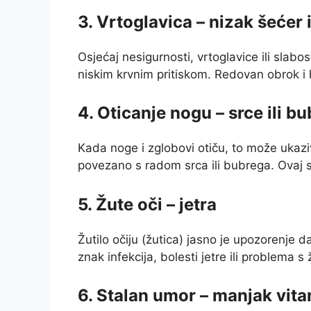
3. Vrtoglavica – nizak šećer il
Osjećaj nesigurnosti, vrtoglavice ili slabo
niskim krvnim pritiskom. Redovan obrok i
4. Oticanje nogu – srce ili bu
Kada noge i zglobovi otiču, to može ukazi
povezano s radom srca ili bubrega. Ovaj s
5. Žute oči – jetra
Žutilo očiju (žutica) jasno je upozorenje d
znak infekcija, bolesti jetre ili problema 
6. Stalan umor – manjak vit