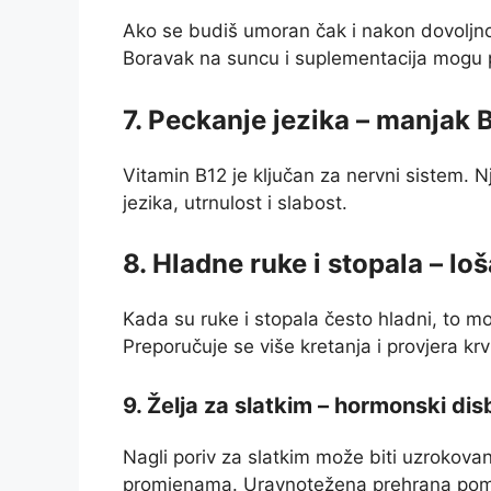
Ako se budiš umoran čak i nakon dovoljno
Boravak na suncu i suplementacija mogu 
7. Peckanje jezika – manjak 
Vitamin B12 je ključan za nervni sistem.
jezika, utrnulost i slabost.
8. Hladne ruke i stopala – loš
Kada su ruke i stopala često hladni, to mož
Preporučuje se više kretanja i provjera krvn
9. Želja za slatkim – hormonski di
Nagli poriv za slatkim može biti uzrokova
promjenama. Uravnotežena prehrana poma