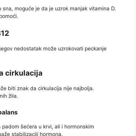
 sna, moguće je da je uzrok manjak vitamina D.
pomoći.
B12
 Njegov nedostatak može uzrokovati peckanje
a cirkulacija
e biti znak da cirkulacija nije najbolja.
ih žila.
sbalans
n padom šećera u krvi, ali i hormonskim
že stabilizaciji hormona.