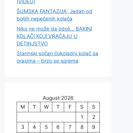
[VIDEO]
ŠUMSKA FANTAZIJA: Jedan od
boljih nepečenih kolača
Niko ne može da odoli… BAKINI
KOLAČI KOJI VRAĆAJU U
DETINJSTVO
Starinski sočan čokoladni kolač sa
orasima – brzo se sprema
August 2026
M
T
W
T
F
S
S
1
2
3
4
5
6
7
8
9