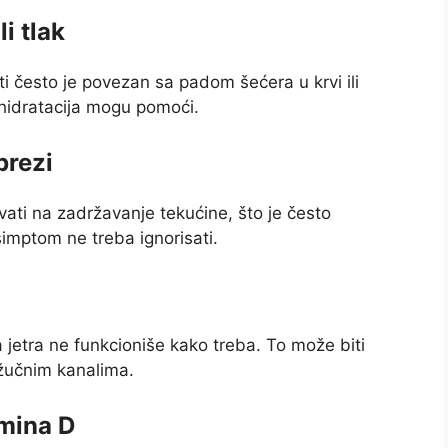
i tlak
sti često je povezan sa padom šećera u krvi ili
 hidratacija mogu pomoći.
brezi
vati na zadržavanje tekućine, što je često
imptom ne treba ignorisati.
a jetra ne funkcioniše kako treba. To može biti
s žučnim kanalima.
amina D