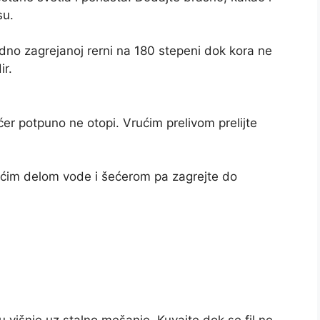
su.
dno zagrejanoj rerni na 180 stepeni dok kora ne
ir.
er potpuno ne otopi. Vrućim prelivom prelijte
 većim delom vode i šećerom pa zagrejte do