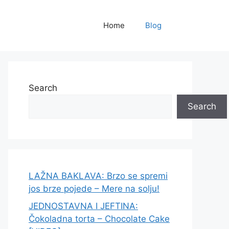
Home
Blog
Search
Search
LAŽNA BAKLAVA: Brzo se spremi
jos brze pojede – Mere na solju!
JEDNOSTAVNA I JEFTINA:
Čokoladna torta – Chocolate Cake