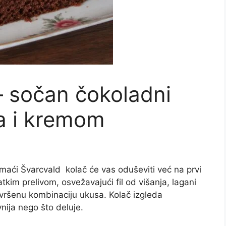
– sočan čokoladni
a i kremom
domaći Švarcvald
kolač
će vas oduševiti već na prvi
kim prelivom, osvežavajući fil od višanja, lagani
avršenu kombinaciju ukusa. Kolač izgleda
nija nego što deluje.