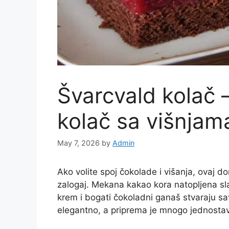
Švarcvald kolač 
kolač sa višnjam
May 7, 2026
by
Admin
Ako volite spoj čokolade i višanja, ovaj 
zalogaj. Mekana kakao kora natopljena slat
krem i bogati čokoladni ganaš stvaraju s
elegantno, a priprema je mnogo jednostav