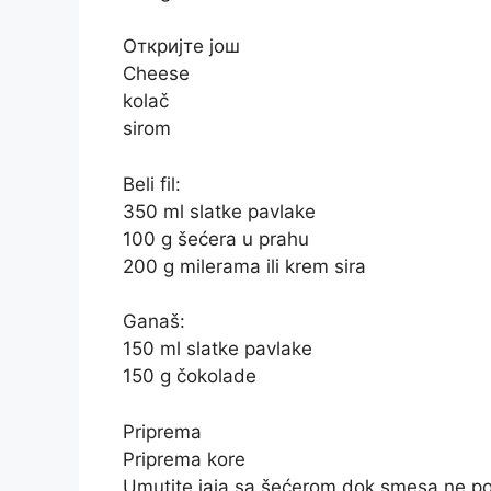
Откријте још
Cheese
kolač
sirom
Beli fil:
350 ml slatke pavlake
100 g šećera u prahu
200 g milerama ili krem sira
Ganaš:
150 ml slatke pavlake
150 g čokolade
Priprema
Priprema kore
Umutite jaja sa šećerom dok smesa ne pos