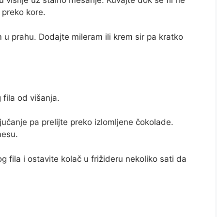
u višnje uz stalno mešanje. Kuvajte dok se fil ne
 preko kore.
m u prahu. Dodajte mileram ili krem sir pa kratko
 fila od višanja.
učanje pa prelijte preko izlomljene čokolade.
mesu.
ila i ostavite kolač u frižideru nekoliko sati da