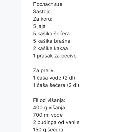
Посластице
Sastojci
Za koru:
5 jaja
5 kašika šećera
5 kašika brašna
2 kašike kakaa
1 prašak za pecivo
Za preliv:
1 čaša vode (2 dl)
1 čaša šećera (2 dl)
Fil od višanja:
400 g višanja
700 ml vode
2 pudinga od vanile
150 g šećera