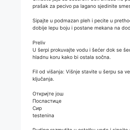
prašak za pecivo pa lagano sjedinite sme
Sipajte u podmazan pleh i pecite u pretho
dobije lepu boju i postane mekana na dod
Preliv
U šerpi prokuvajte vodu i šećer dok se šeć
hladnu koru kako bi ostala sočna.
Fil od višanja: Višnje stavite u šerpu sa
ključanja.
Откријте још
Посластице
Сир
testenina