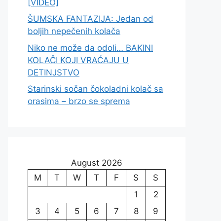
[VIDEO]
ŠUMSKA FANTAZIJA: Jedan od
boljih nepečenih kolača
Niko ne može da odoli… BAKINI
KOLAČI KOJI VRAĆAJU U
DETINJSTVO
Starinski sočan čokoladni kolač sa
orasima – brzo se sprema
August 2026
M
T
W
T
F
S
S
1
2
3
4
5
6
7
8
9