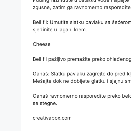
Puding razmutite u ostatku vode i sipajte 
zgusne, zatim ga ravnomerno rasporedite
Beli fil: Umutite slatku pavlaku sa šećero
sjedinite u lagani krem.
Cheese
Beli fil pažljivo premažite preko ohlađenog
Ganaš: Slatku pavlaku zagrejte do pred klj
Mešajte dok ne dobijete glatku i sjajnu s
Ganaš ravnomerno rasporedite preko belog f
se stegne.
creativabox.com