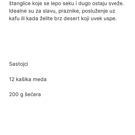
štanglice koje se lepo seku i dugo ostaju sveže.
Idealne su za slavu, praznike, posluženje uz
kafu ili kada želite brz desert koji uvek uspe.
Sastojci
12 kašika meda
200 g šećera