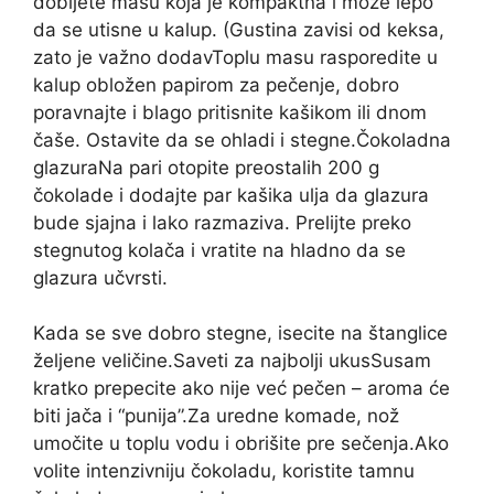
dobijete masu koja je kompaktna i može lepo
da se utisne u kalup. (Gustina zavisi od keksa,
zato je važno dodav
Toplu masu rasporedite u
kalup obložen papirom za pečenje, dobro
poravnajte i blago pritisnite kašikom ili dnom
čaše. Ostavite da se ohladi i stegne.
Čokoladna
glazuraNa pari otopite preostalih 200 g
čokolade i dodajte par kašika ulja da glazura
bude sjajna i lako razmaziva. Prelijte preko
stegnutog kolača i vratite na hladno da se
glazura učvrsti.
Kada se sve dobro stegne, isecite na štanglice
željene veličine.Saveti za najbolji ukusSusam
kratko prepecite ako nije već pečen – aroma će
biti jača i “punija”.Za uredne komade, nož
umočite u toplu vodu i obrišite pre sečenja.
Ako
volite intenzivniju čokoladu, koristite tamnu