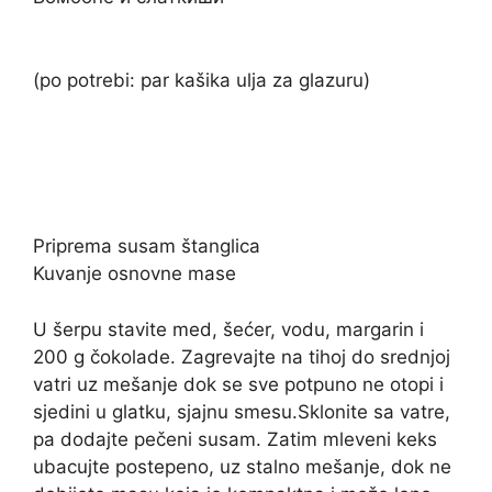
(po potrebi: par kašika ulja za glazuru)
Priprema susam štanglica
Kuvanje osnovne mase
U šerpu stavite med, šećer, vodu, margarin i
200 g čokolade. Zagrevajte na tihoj do srednjoj
vatri uz mešanje dok se sve potpuno ne otopi i
sjedini u glatku, sjajnu smesu.Sklonite sa vatre,
pa dodajte pečeni susam. Zatim mleveni keks
ubacujte postepeno, uz stalno mešanje, dok ne