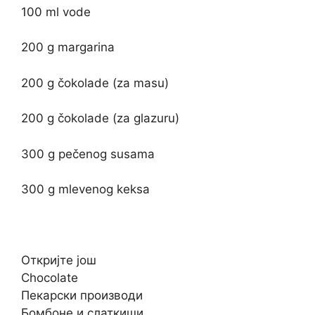
100 ml vode
200 g margarina
200 g čokolade (za masu)
200 g čokolade (za glazuru)
300 g pečenog susama
300 g mlevenog keksa
Откријте још
Chocolate
Пекарски производи
Бомбоне и слаткиши