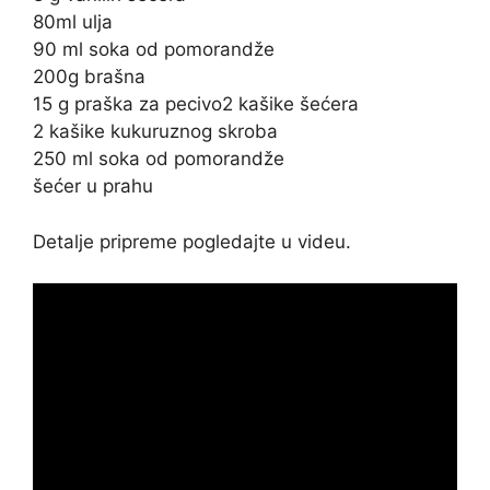
80ml ulja
90 ml soka od pomorandže
200g brašna
15 g praška za pecivo2 kašike šećera
2 kašike kukuruznog skroba
250 ml soka od pomorandže
šećer u prahu
Detalje pripreme pogledajte u videu.