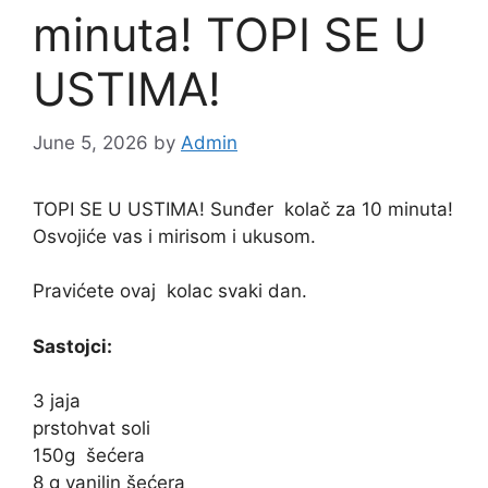
minuta! TOPI SE U
USTIMA!
June 5, 2026
by
Admin
TOPI SE U USTIMA! Sunđer
kolač
za 10 minuta!
Osvojiće vas i mirisom i ukusom.
Pravićete ovaj
kolac
svaki dan.
Sastojci:
3 jaja
prstohvat soli
150g
šećera
8 g vanilin šećera