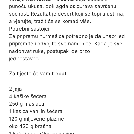
punoću ukusa, dok agda osigurava savršenu
sočnost. Rezultat je desert koji se topi u ustima,
a vjerujte, tražit će se komad više.
Potrebni sastojci
Za pripremu hurmašica potrebno je da unaprijed
pripremite i odvojite sve namirnice. Kada je sve
nadohvat ruke, postupak ide brzo i
jednostavno.
Za tijesto će vam trebati:
2 jaja
4 kašike šećera
250 g maslaca
1 kesica vanilin šećera
120 g mljevene plazme
oko 420 g brašna
1 kašičica praška za pecivo