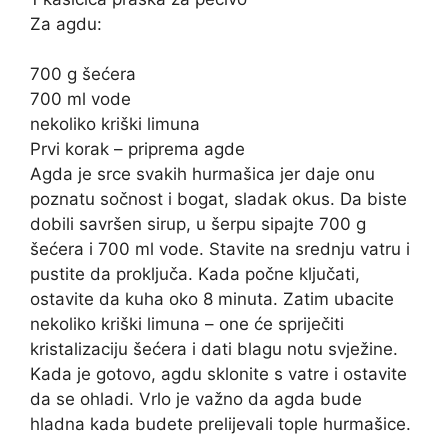
Za agdu:
700 g šećera
700 ml vode
nekoliko kriški limuna
Prvi korak – priprema agde
Agda je srce svakih hurmašica jer daje onu
poznatu sočnost i bogat, sladak okus. Da biste
dobili savršen sirup, u šerpu sipajte 700 g
šećera i 700 ml vode. Stavite na srednju vatru i
pustite da proključa. Kada počne ključati,
ostavite da kuha oko 8 minuta. Zatim ubacite
nekoliko kriški limuna – one će spriječiti
kristalizaciju šećera i dati blagu notu svježine.
Kada je gotovo, agdu sklonite s vatre i ostavite
da se ohladi. Vrlo je važno da agda bude
hladna kada budete prelijevali tople hurmašice.