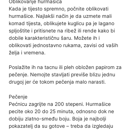
Oblikovanje hurmašica
Kada je tijesto spremno, počnite oblikovati
hurmašice. Najlakši način je da uzmete mali
komad tijesta, oblikujete kuglicu pa je lagano
spljoštite i pritisnete na ribež ili rende kako bi
dobile karakterističnu šaru. Možete ih i
oblikovati jednostavno rukama, zavisi od vaših
želja i vremena.
Poslažite ih na tacnu ili pleh obložen papirom za
pečenje. Nemojte stavljati previše blizu jednu
drugoj jer će tokom pečenja malo narasti.
Pečenje
Pećnicu zagrijte na 200 stepeni. Hurmašice
pecite oko 20 do 25 minuta, odnosno dok ne
dobiju zlatno-smeđu boju. Boja je najbolji
pokazatelj da su gotove – treba da izgledaju