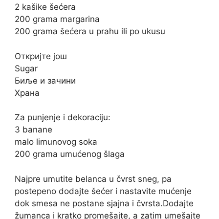
2 kašike šećera
200 grama margarina
200 grama šećera u prahu ili po ukusu
Откријте још
Sugar
Биље и зачини
Храна
Za punjenje i dekoraciju:
3 banane
malo limunovog soka
200 grama umućenog šlaga
Najpre umutite belanca u čvrst sneg, pa
postepeno dodajte šećer i nastavite mućenje
dok smesa ne postane sjajna i čvrsta.Dodajte
žumanca i kratko promešajte, a zatim umešajte