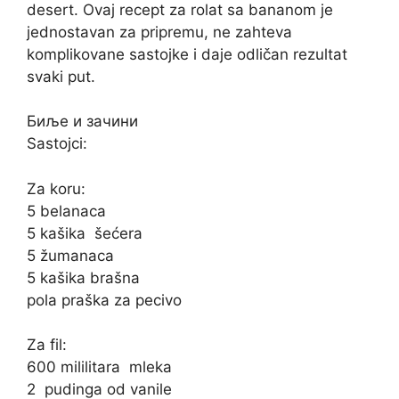
desert. Ovaj recept za rolat sa bananom je
jednostavan za pripremu, ne zahteva
komplikovane sastojke i daje odličan rezultat
svaki put.
Биље и зачини
Sastojci:
Za koru:
5 belanaca
5 kašika
šećera
5 žumanaca
5 kašika brašna
pola praška za pecivo
Za fil:
600 mililitara
mleka
2
pudinga
od vanile