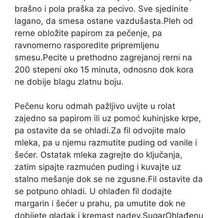
brašno i pola praška za pecivo. Sve sjedinite
lagano, da smesa ostane vazdušasta.Pleh od
rerne obložite papirom za pečenje, pa
ravnomerno rasporedite pripremljenu
smesu.Pecite u prethodno zagrejanoj rerni na
200 stepeni oko 15 minuta, odnosno dok kora
ne dobije blagu zlatnu boju.
Pečenu koru odmah pažljivo uvijte u rolat
zajedno sa papirom ili uz pomoć kuhinjske krpe,
pa ostavite da se ohladi.Za fil odvojite malo
mleka, pa u njemu razmutite puding od vanile i
šećer. Ostatak mleka zagrejte do ključanja,
zatim sipajte razmućen puding i kuvajte uz
stalno mešanje dok se ne zgusne.Fil ostavite da
se potpuno ohladi. U ohlađen fil dodajte
margarin i šećer u prahu, pa umutite dok ne
dobijete gladak i kremast nadev.SugarOhlađenu