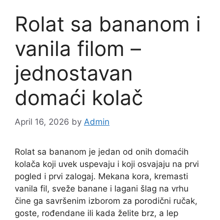
Rolat sa bananom i
vanila filom –
jednostavan
domaći kolač
April 16, 2026
by
Admin
Rolat sa bananom je jedan od onih domaćih
kolača koji uvek uspevaju i koji osvajaju na prvi
pogled i prvi zalogaj. Mekana kora, kremasti
vanila fil, sveže banane i lagani šlag na vrhu
čine ga savršenim izborom za porodični ručak,
goste, rođendane ili kada želite brz, a lep