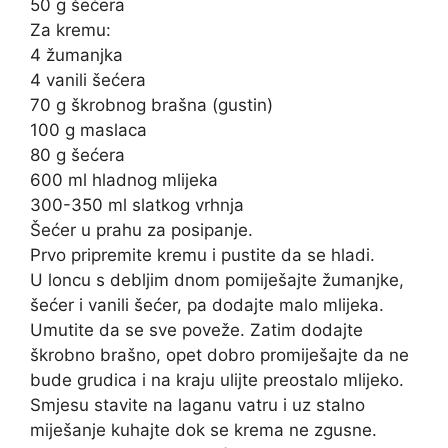
50 g šećera
Za kremu:
4 žumanjka
4 vanili šećera
70 g škrobnog brašna (gustin)
100 g maslaca
80 g šećera
600 ml hladnog mlijeka
300-350 ml slatkog vrhnja
Šećer u prahu za posipanje.
Prvo pripremite kremu i pustite da se hladi.
U loncu s debljim dnom pomiješajte žumanjke,
šećer i vanili šećer, pa dodajte malo mlijeka.
Umutite da se sve poveže. Zatim dodajte
škrobno brašno, opet dobro promiješajte da ne
bude grudica i na kraju ulijte preostalo mlijeko.
Smjesu stavite na laganu vatru i uz stalno
miješanje kuhajte dok se krema ne zgusne.