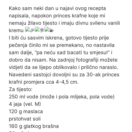
Kako sam neki dan u najavi ovog recepta
napisala, napokon princes krafne koje mi
nemaju žilavo tijesto i imaju divnu svilenu vanili
kremu
I biti ću sasvim iskrena, gotovo tijesto prije
pečenja činilo mi se premekano, no nastavila
sam dalje, “pa neću sad bacati tu smjesu!” i
dobro da nisam. Na zadnjoj fotografiji možete
vidjeti da se lijepo oblikovalo i prilično naraslo.
Navedeni sastojci dovoljni su za 30-ak princes
krafni promjera cca 4-4,5 cm.
Za tijesto:
250 ml vode (može i pola mlijeka, pola vode)
4 jaja (vel. M)
120 g maslaca
prstohvat soli
160 g glatkog brašna