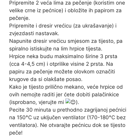
Pripremite 2 veća lima za pečenje (koristim one
velike crne iz pećnice) i obložite ih papirom za
pečenje.
Pripremite i dresir vrećicu (za ukrašavanje) i
zvjezdasti nastavak.
Napunite dresir vrećicu smjesom za tijesto, pa
spiralno istiskujte na lim hrpice tijesta.
Hrpice neka budu maksimalno širine 3 prsta
(cca 4-4,5 cm) i otprilike visine 2 prsta. Na
papiru za pečenje možete olovkom označiti
krugove da si olakšate posao.
Kako je tijesto prilično mekano, veće hrpice od
ovih nemojte raditi jer ćete dobiti palačinkice
(isprobano, vjerujte mi
).
Pecite 30 minuta u prethodno zagrijanoj pećnici
na 150°C uz uključen ventilator (170-180°C bez
ventilatora). Ne otvarajte pećnicu dok se tijesto
peče!