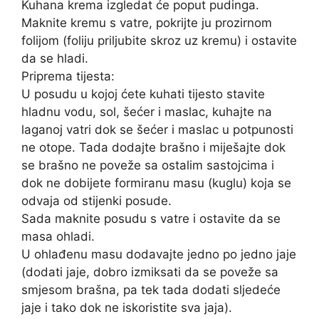
Kuhana krema izgledat će poput pudinga.
Maknite kremu s vatre, pokrijte ju prozirnom
folijom (foliju priljubite skroz uz kremu) i ostavite
da se hladi.
Priprema tijesta:
U posudu u kojoj ćete kuhati tijesto stavite
hladnu vodu, sol, šećer i maslac, kuhajte na
laganoj vatri dok se šećer i maslac u potpunosti
ne otope. Tada dodajte brašno i miješajte dok
se brašno ne poveže sa ostalim sastojcima i
dok ne dobijete formiranu masu (kuglu) koja se
odvaja od stijenki posude.
Sada maknite posudu s vatre i ostavite da se
masa ohladi.
U ohlađenu masu dodavajte jedno po jedno jaje
(dodati jaje, dobro izmiksati da se poveže sa
smjesom brašna, pa tek tada dodati sljedeće
jaje i tako dok ne iskoristite sva jaja).