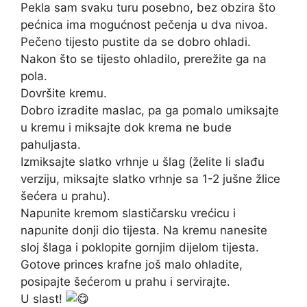
Pekla sam svaku turu posebno, bez obzira što
pećnica ima mogućnost pečenja u dva nivoa.
Pečeno tijesto pustite da se dobro ohladi.
Nakon što se tijesto ohladilo, prerežite ga na
pola.
Dovršite kremu.
Dobro izradite maslac, pa ga pomalo umiksajte
u kremu i miksajte dok krema ne bude
pahuljasta.
Izmiksajte slatko vrhnje u šlag (želite li slađu
verziju, miksajte slatko vrhnje sa 1-2 jušne žlice
šećera u prahu).
Napunite kremom slastičarsku vrećicu i
napunite donji dio tijesta. Na kremu nanesite
sloj šlaga i poklopite gornjim dijelom tijesta.
Gotove princes krafne još malo ohladite,
posipajte šećerom u prahu i servirajte.
U slast!