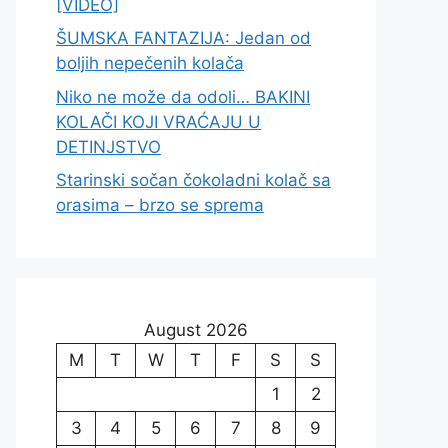
[VIDEO]
ŠUMSKA FANTAZIJA: Jedan od
boljih nepečenih kolača
Niko ne može da odoli… BAKINI
KOLAČI KOJI VRAĆAJU U
DETINJSTVO
Starinski sočan čokoladni kolač sa
orasima – brzo se sprema
August 2026
M
T
W
T
F
S
S
1
2
3
4
5
6
7
8
9