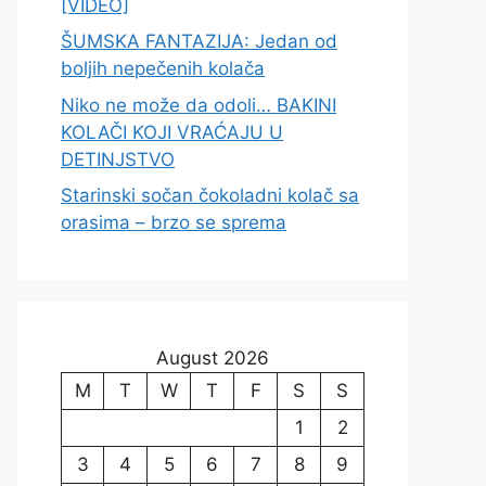
[VIDEO]
ŠUMSKA FANTAZIJA: Jedan od
boljih nepečenih kolača
Niko ne može da odoli… BAKINI
KOLAČI KOJI VRAĆAJU U
DETINJSTVO
Starinski sočan čokoladni kolač sa
orasima – brzo se sprema
August 2026
M
T
W
T
F
S
S
1
2
3
4
5
6
7
8
9