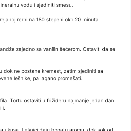
neralnu vodu i sjediniti smesu.
grejanoj rerni na 180 stepeni oko 20 minuta.
andže zajedno sa vanilin šećerom. Ostaviti da se
u dok ne postane kremast, zatim sjediniti sa
vene lešnike, pa lagano promešati.
la. Tortu ostaviti u frižideru najmanje jedan dan
li.
na ukusa. Lešnici daju bogatu aromu, dok sok od