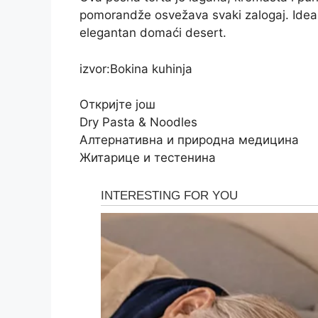
pomorandže osvežava svaki zalogaj. Idealna
elegantan domaći desert.
izvor:Bokina kuhinja
Откријте још
Dry Pasta & Noodles
Алтернативна и природна медицина
Житарице и тестенина