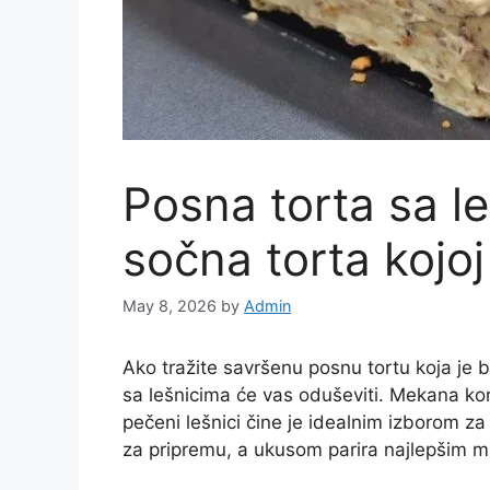
Posna torta sa l
sočna torta kojoj
May 8, 2026
by
Admin
Ako tražite savršenu posnu tortu koja je
sa lešnicima će vas oduševiti. Mekana kora
pečeni lešnici čine je idealnim izborom za
za pripremu, a ukusom parira najlepšim m