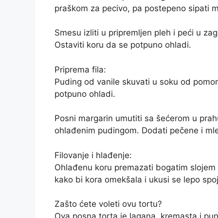
praškom za pecivo, pa postepeno sipati mi
Smesu izliti u pripremljen pleh i peći u za
Ostaviti koru da se potpuno ohladi.
Priprema fila:
Puding od vanile skuvati u soku od pomor
potpuno ohladi.
Posni margarin umutiti sa šećerom u prah
ohlađenim pudingom. Dodati pečene i mle
Filovanje i hlađenje:
Ohlađenu koru premazati bogatim slojem fi
kako bi kora omekšala i ukusi se lepo spoji
Zašto ćete voleti ovu tortu?
Ova posna torta je lagana, kremasta i pu