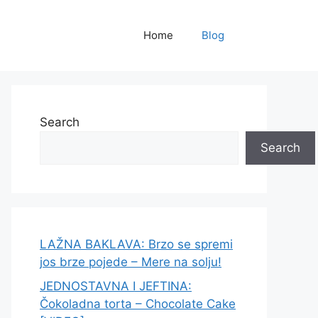
Home
Blog
Search
Search
LAŽNA BAKLAVA: Brzo se spremi
jos brze pojede – Mere na solju!
JEDNOSTAVNA I JEFTINA:
Čokoladna torta – Chocolate Cake