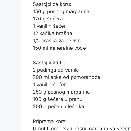
Sastojci za koru:
150 g posnog margarina
120 g šećera
1 vanilin šećer
12 kašika brašna
1/2 praška za pecivo
150 ml mineralne vode
Sastojci za fil:
2 pudinga od vanile
700 ml soka od pomorandže
1 vanilin šećer
250 g posnog margarina
100 g šećera u prahu
200 g pečenih lešnika
Priprema kore:
Umutiti omekšali posni margarin sa šeće