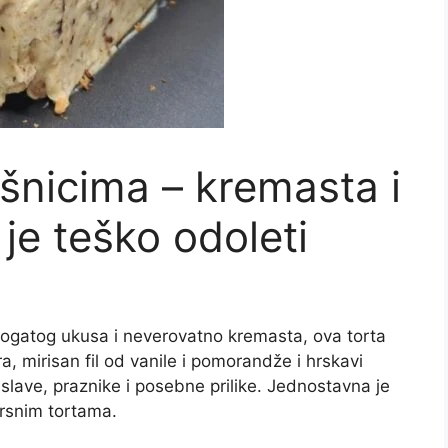
ešnicima – kremasta i
 je teško odoleti
 bogatog ukusa i neverovatno kremasta, ova torta
, mirisan fil od vanile i pomorandže i hrskavi
 slave, praznike i posebne prilike. Jednostavna je
rsnim tortama.