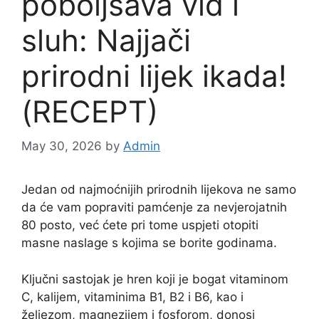
poboljšava vid i
sluh: Najjači
prirodni lijek ikada!
(RECEPT)
May 30, 2026
by
Admin
Jedan od najmoćnijih prirodnih lijekova ne samo
da će vam popraviti pamćenje za nevjerojatnih
80 posto, već ćete pri tome uspjeti otopiti
masne naslage s kojima se borite godinama.
Ključni sastojak je hren koji je bogat vitaminom
C, kalijem, vitaminima B1, B2 i B6, kao i
željezom, magnezijem i fosforom, donosi