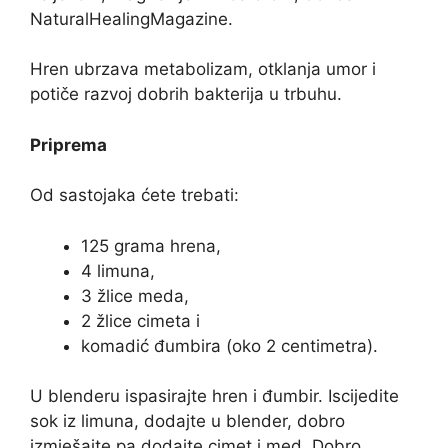
NaturalHealingMagazine.
Hren ubrzava metabolizam, otklanja umor i
potiče razvoj dobrih bakterija u trbuhu.
Priprema
Od sastojaka ćete trebati:
125 grama hrena,
4 limuna,
3 žlice meda,
2 žlice cimeta i
komadić đumbira (oko 2 centimetra).
U blenderu ispasirajte hren i đumbir. Iscijedite
sok iz limuna, dodajte u blender, dobro
izmješajte pa dodajte cimet i med. Dobro