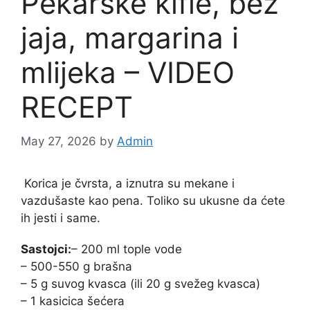
Pekarske kifle, bez
jaja, margarina i
mlijeka – VIDEO
RECEPT
May 27, 2026
by
Admin
Korica
je čvrsta, a iznutra su mekane i
vazdušaste kao pena. Toliko su ukusne da ćete
ih jesti i same.
Sastojci:
– 200 ml tople vode
– 500-550 g brašna
– 5 g suvog kvasca (ili 20 g svežeg kvasca)
– 1 kasicica šećera