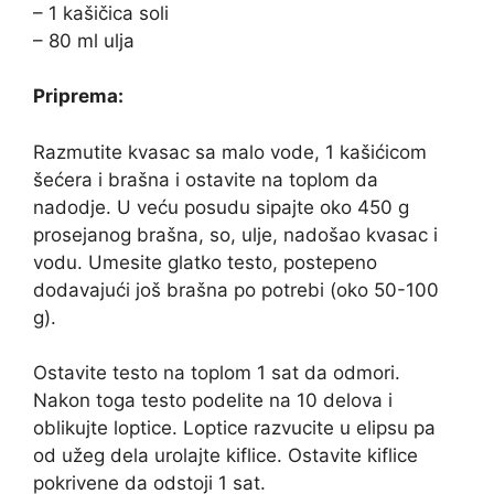
– 1 kašičica soli
– 80 ml ulja
Priprema:
Razmutite kvasac sa malo vode, 1 kašićicom
šećera i brašna i ostavite na toplom da
nadodje. U veću posudu sipajte oko 450 g
prosejanog brašna, so, ulje, nadošao kvasac i
vodu. Umesite glatko testo, postepeno
dodavajući još brašna po potrebi (oko 50-100
g).
Ostavite testo na toplom 1 sat da odmori.
Nakon toga testo podelite na 10 delova i
oblikujte loptice. Loptice razvucite u elipsu pa
od užeg dela urolajte kiflice. Ostavite kiflice
pokrivene da odstoji 1 sat.