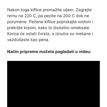
Nakon toga kiflice premažite uljem. Zagrejte
rernu na 220 C, pa pecite na 200 C dok ne
porumene. Pečene kiflice poprskajte vodom i
prekrijte krpom, kako bi dodatno omeksale.
Korica će ostati čvrsta, a iznutra su mekane i
vazdušaste kao pena.
Način pripreme možete pogledati u videu: