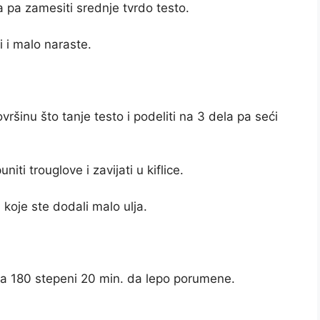
a pa zamesiti srednje tvrdo testo.
i i malo naraste.
ršinu što tanje testo i podeliti na 3 dela pa seći
niti trouglove i zavijati u kiflice.
koje ste dodali malo ulja.
 na 180 stepeni 20 min. da lepo porumene.