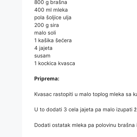
800 g brašna
400 ml mleka
pola šoljice ulja
200 g sira
malo soli
1 kašika šećera
4 jajeta
susam
1 kockica kvasca
Priprema:
Kvasac rastopiti u malo toplog mleka sa 
U to dodati 3 cela jajeta pa malo izupati 
Dodati ostatak mleka pa polovinu brašna i