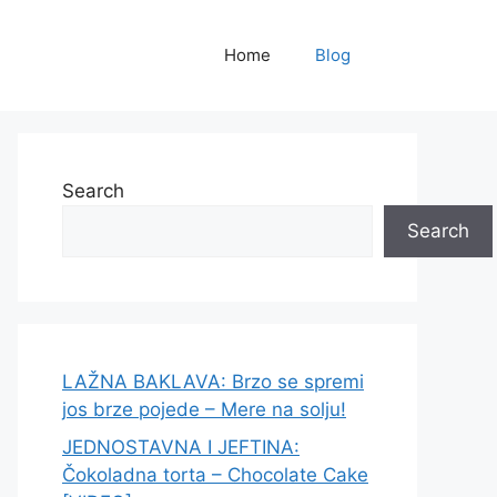
Home
Blog
Search
Search
LAŽNA BAKLAVA: Brzo se spremi
jos brze pojede – Mere na solju!
JEDNOSTAVNA I JEFTINA:
Čokoladna torta – Chocolate Cake