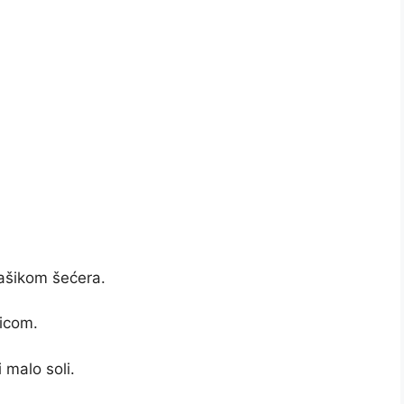
kašikom šećera.
žicom.
 malo soli.