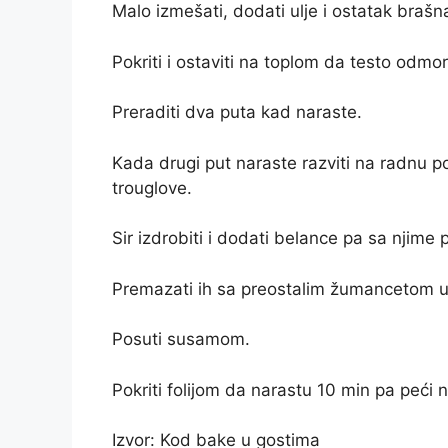
Malo izmešati, dodati ulje i ostatak brašn
Pokriti i ostaviti na toplom da testo odmor
Preraditi dva puta kad naraste.
Kada drugi put naraste razviti na radnu pov
trouglove.
Sir izdrobiti i dodati belance pa sa njime pu
Premazati ih sa preostalim žumancetom u 
Posuti susamom.
Pokriti folijom da narastu 10 min pa peći
Izvor: Kod bake u gostima