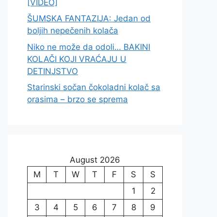
[VIDEO]
ŠUMSKA FANTAZIJA: Jedan od
boljih nepečenih kolača
Niko ne može da odoli… BAKINI
KOLAČI KOJI VRAĆAJU U
DETINJSTVO
Starinski sočan čokoladni kolač sa
orasima – brzo se sprema
August 2026
M
T
W
T
F
S
S
1
2
3
4
5
6
7
8
9