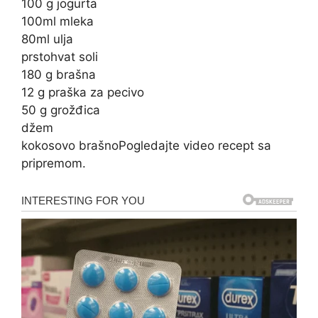
100 g jogurta
100ml mleka
80ml ulja
prstohvat soli
180 g brašna
12 g praška za pecivo
50 g grožđica
džem
kokosovo brašno
Pogledajte video recept sa
pripremom.