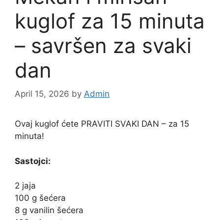
kuglof za 15 minuta
– savršen za svaki
dan
April 15, 2026
by
Admin
Ovaj kuglof ćete PRAVITI SVAKI DAN – za 15
minuta!
Sastojci:
2 jaja
100 g šećera
8 g vanilin šećera