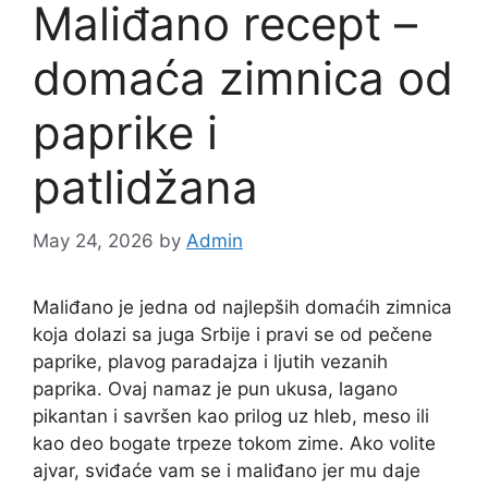
Maliđano recept –
domaća zimnica od
paprike i
patlidžana
May 24, 2026
by
Admin
Maliđano je jedna od najlepših domaćih zimnica
koja dolazi sa juga Srbije i pravi se od pečene
paprike, plavog paradajza i ljutih vezanih
paprika. Ovaj namaz je pun ukusa, lagano
pikantan i savršen kao prilog uz hleb, meso ili
kao deo bogate trpeze tokom zime. Ako volite
ajvar, sviđaće vam se i maliđano jer mu daje