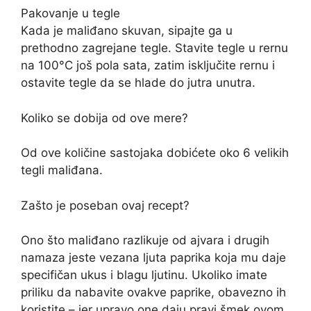
Pakovanje u tegle
Kada je maliđano skuvan, sipajte ga u
prethodno zagrejane tegle. Stavite tegle u rernu
na 100°C još pola sata, zatim isključite rernu i
ostavite tegle da se hlade do jutra unutra.
Koliko se dobija od ove mere?
Od ove količine sastojaka dobićete oko 6 velikih
tegli maliđana.
Zašto je poseban ovaj recept?
Ono što maliđano razlikuje od ajvara i drugih
namaza jeste vezana ljuta paprika koja mu daje
specifičan ukus i blagu ljutinu. Ukoliko imate
priliku da nabavite ovakve paprike, obavezno ih
koristite – jer upravo one daju pravi šmek ovom