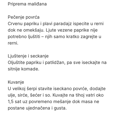
Priprema maliđana
Pečenje povrća
Crvenu papriku i plavi paradajz ispecite u rerni
dok ne omekšaju. Ljute vezene paprike nije
potrebno ljuštiti – njih samo kratko zagrejte u
rerni.
Ljuštenje i seckanje
Oljuštite papriku i patlidžan, pa sve iseckajte na
sitnije komade.
Kuvanje
U velikoj šerpi stavite iseckano povrće, dodajte
ulje, sirće, šećer i so. Kuvajte na tihoj vatri oko
1,5 sat uz povremeno mešanje dok masa ne
postane ujednačena i gusta.