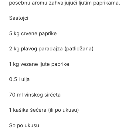
posebnu aromu zahvaljujući ljutim paprikama.
Sastojci
5 kg crvene paprike
2 kg plavog paradajza (patlidžana)
1 kg vezane ljute paprike
0,5 l ulja
70 ml vinskog sirćeta
1 kašika šećera (ili po ukusu)
So po ukusu