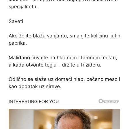
specijalitetu.
Saveti
Ako želite blažu varijantu, smanjite količinu ljutih
paprika.
Maliđano čuvajte na hladnom i tamnom mestu,
a kada otvorite teglu – držite u frižideru.
Odlično se slaže uz domaći hleb, pečeno meso i
kao dodatak uz sireve.