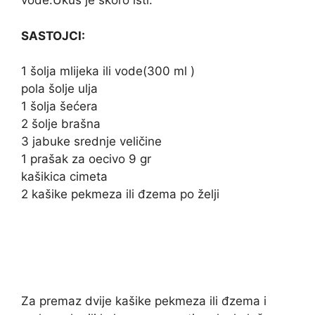
vode.Ukus je skoro isti.
SASTOJCI:
1 šolja mlijeka ili vode(300 ml )
pola šolje ulja
1 šolja šećera
2 šolje brašna
3 jabuke srednje veličine
1 prašak za oecivo 9 gr
kašikica cimeta
2 kašike pekmeza ili đzema po želji
Za premaz dvije kašike pekmeza ili đzema i