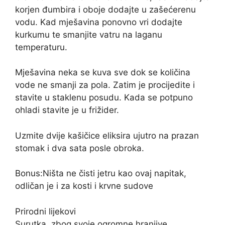
korjen đumbira i oboje dodajte u zašećerenu
vodu. Kad mješavina ponovno vri dodajte
kurkumu te smanjite vatru na laganu
temperaturu.
Mješavina neka se kuva sve dok se količina
vode ne smanji za pola. Zatim je procijedite i
stavite u staklenu posudu. Kada se potpuno
ohladi stavite je u frižider.
Uzmite dvije kašičice eliksira ujutro na prazan
stomak i dva sata posle obroka.
Bonus:Ništa ne čisti jetru kao ovaj napitak,
odličan je i za kosti i krvne sudove
Prirodni lijekovi
Surutka, zbog svoje ogromne hranjive