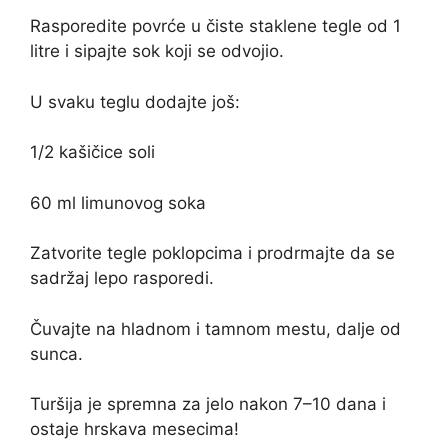
Rasporedite povrće u čiste staklene tegle od 1
litre i sipajte sok koji se odvojio.
U svaku teglu dodajte još:
1/2 kašičice soli
60 ml limunovog soka
Zatvorite tegle poklopcima i prodrmajte da se
sadržaj lepo rasporedi.
Čuvajte na hladnom i tamnom mestu, dalje od
sunca.
Turšija je spremna za jelo nakon 7–10 dana i
ostaje hrskava mesecima!