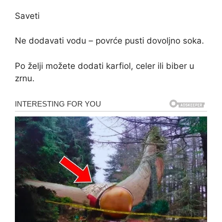
Saveti
Ne dodavati vodu – povrće pusti dovoljno soka.
Po želji možete dodati karfiol, celer ili biber u
zrnu.