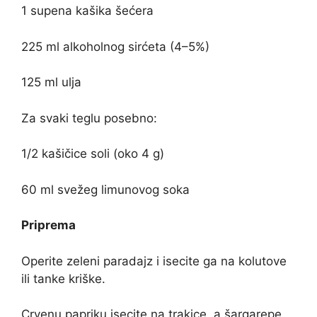
1 supena kašika šećera
225 ml alkoholnog sirćeta (4–5%)
125 ml ulja
Za svaki teglu posebno:
1/2 kašičice soli (oko 4 g)
60 ml svežeg limunovog soka
Priprema
Operite zeleni paradajz i isecite ga na kolutove
ili tanke kriške.
Crvenu papriku isecite na trakice, a šargarepe