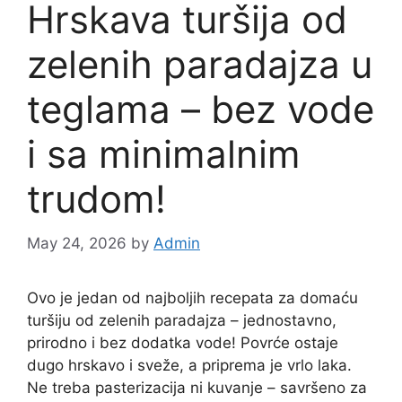
Hrskava turšija od
zelenih paradajza u
teglama – bez vode
i sa minimalnim
trudom!
May 24, 2026
by
Admin
Ovo je jedan od najboljih recepata za domaću
turšiju od zelenih paradajza – jednostavno,
prirodno i bez dodatka vode! Povrće ostaje
dugo hrskavo i sveže, a priprema je vrlo laka.
Ne treba pasterizacija ni kuvanje – savršeno za