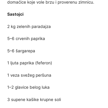
domaćice koje vole brzu i proverenu zimnicu.
Sastojci
2 kg zelenih paradajza
5–6 crvenih paprika
5–6 šargarepa
1 ljuta paprika (feferon)
1 veza svežeg peršuna
1–2 glavice belog luka
3 supene kašike krupne soli