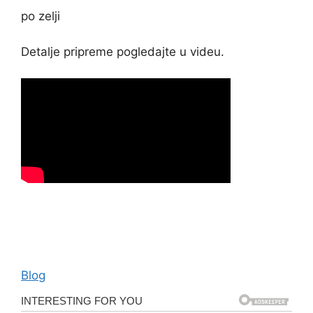
po zelji
Detalje pripreme pogledajte u videu.
Categories
Blog