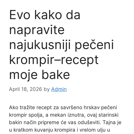
Evo kako da
napravite
najukusniji pečeni
krompir–recept
moje bake
April 18, 2026
by
Admin
Ako tražite recept za savršeno hrskav pečeni
krompir spolja, a mekan iznutra, ovaj starinski
bakin način pripreme će vas oduševiti. Tajna je
u kratkom kuvanju krompira i vrelom ulju u