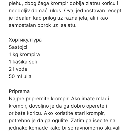
plehu, zbog čega krompir dobija zlatnu koricu i
neodoljiv domaći ukus. Ovaj jednostavan recept
je idealan kao prilog uz razna jela, ali i kao
samostalan obrok uz
salatu
.
Хортикултура
Sastojci
1 kg krompira
1 kašika soli
2 l vode
50 ml ulja
Priprema
Najpre pripremite krompir. Ako imate mladi
krompir, dovoljno je da ga dobro operete i
oribate koricu. Ako koristite stari krompir,
potrebno je da ga ogulite. Zatim ga isecite na
jednake komade kako bi se ravnomerno skuvali