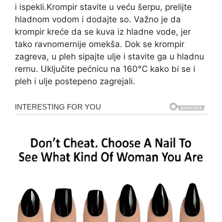
i ispekli.Krompir stavite u veću šerpu, prelijte
hladnom vodom i dodajte so. Važno je da
krompir kreće da se kuva iz hladne vode, jer
tako ravnomernije omekša. Dok se krompir
zagreva, u pleh sipajte ulje i stavite ga u hladnu
rernu. Uključite pećnicu na 160°C kako bi se i
pleh i ulje postepeno zagrejali.