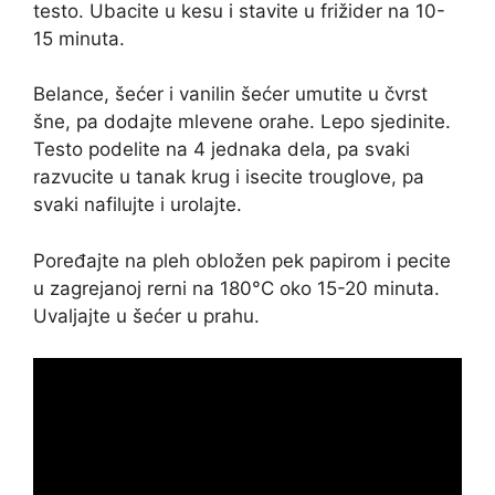
testo. Ubacite u kesu i stavite u frižider na 10-
15 minuta.
Belance, šećer i vanilin šećer umutite u čvrst
šne, pa dodajte mlevene orahe. Lepo sjedinite.
Testo podelite na 4 jednaka dela, pa svaki
razvucite u tanak krug i isecite trouglove, pa
svaki nafilujte i urolajte.
Poređajte na pleh obložen pek papirom i pecite
u zagrejanoj rerni na 180°C oko 15-20 minuta.
Uvaljajte u šećer u prahu.