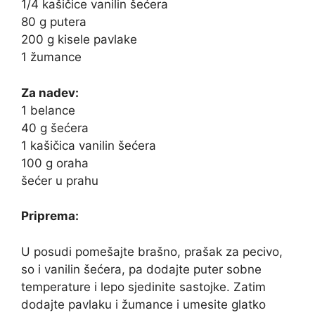
1/4 kašičice vanilin šećera
80 g putera
200 g kisele pavlake
1 žumance
Za nadev:
1 belance
40 g šećera
1 kašičica vanilin šećera
100 g oraha
šećer u prahu
Priprema:
U posudi pomešajte brašno, prašak za pecivo,
so i vanilin šećera, pa dodajte puter sobne
temperature i lepo sjedinite sastojke. Zatim
dodajte pavlaku i žumance i umesite glatko