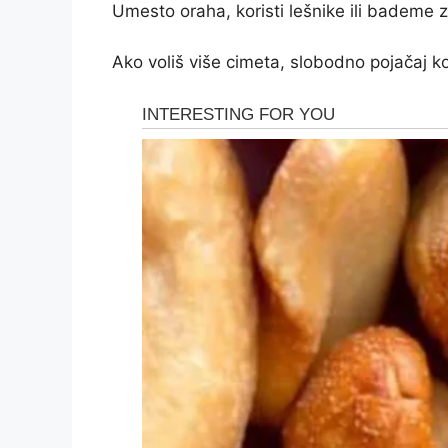
Umesto oraha, koristi lešnike ili bademe z
Ako voliš više cimeta, slobodno pojačaj kol