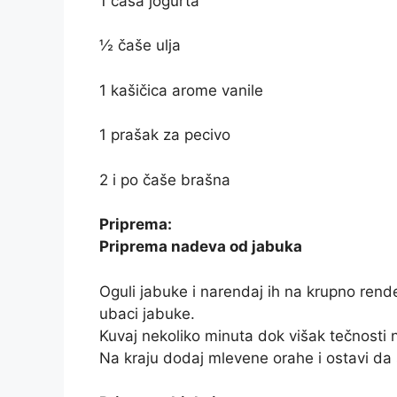
1 čaša jogurta
½ čaše ulja
1 kašičica arome vanile
1 prašak za pecivo
2 i po čaše brašna
Priprema:
Priprema nadeva od jabuka
Oguli jabuke i narendaj ih na krupno rende
ubaci jabuke.
Kuvaj nekoliko minuta dok višak tečnosti 
Na kraju dodaj mlevene orahe i ostavi da