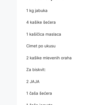
1 kg jabuka
4 kašike šećera
1 kašičica maslaca
Cimet po ukusu
2 kašike mlevenih oraha
Za biskvit:
2 JAJA
1 čaša šećera