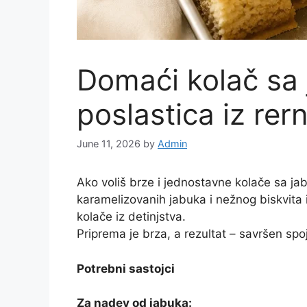
Domaći kolač sa
poslastica iz rer
June 11, 2026
by
Admin
Ako voliš brze i jednostavne kolače sa jab
karamelizovanih jabuka i nežnog biskvita 
kolače iz detinjstva.
Priprema je brza, a rezultat – savršen spo
Potrebni sastojci
Za nadev od jabuka: