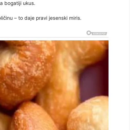
a bogatiji ukus.
ičinu – to daje pravi jesenski miris.