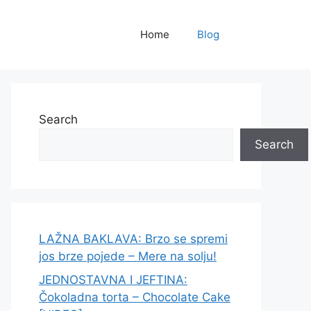
Home
Blog
Search
Search
LAŽNA BAKLAVA: Brzo se spremi
jos brze pojede – Mere na solju!
JEDNOSTAVNA I JEFTINA:
Čokoladna torta – Chocolate Cake