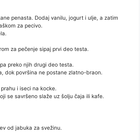
e penasta. Dodaj vanilu, jogurt i ulje, a zatim
aškom za pecivo.
la.
rom za pečenje sipaj prvi deo testa.
 pa preko njih drugi deo testa.
a, dok površina ne postane zlatno-braon.
prahu i iseci na kocke.
ji se savršeno slaže uz šolju čaja ili kafe.
v od jabuka za svežinu.