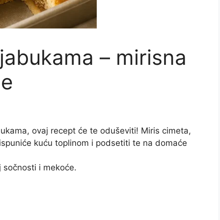
 jabukama – mirisna
ne
ukama, ovaj recept će te oduševiti! Miris cimeta,
ispuniće kuću toplinom i podsetiti te na domaće
j sočnosti i mekoće.