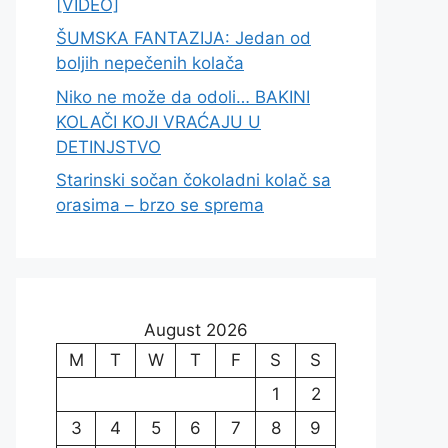
[VIDEO]
ŠUMSKA FANTAZIJA: Jedan od
boljih nepečenih kolača
Niko ne može da odoli… BAKINI
KOLAČI KOJI VRAĆAJU U
DETINJSTVO
Starinski sočan čokoladni kolač sa
orasima – brzo se sprema
August 2026
M
T
W
T
F
S
S
1
2
3
4
5
6
7
8
9