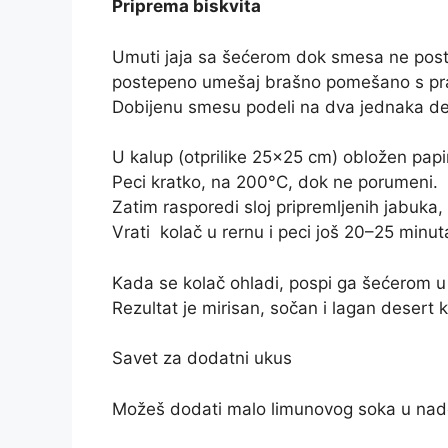
Priprema biskvita
Umuti jaja sa šećerom dok smesa ne postan
postepeno umešaj brašno pomešano s pr
Dobijenu smesu podeli na dva jednaka de
U kalup (otprilike 25×25 cm) obložen papi
Peci kratko, na 200°C, dok ne porumeni.
Zatim rasporedi sloj pripremljenih jabuka,
Vrati
kolač
u rernu i peci još 20–25 minut
Kada se kolač ohladi, pospi ga šećerom u 
Rezultat je mirisan, sočan i lagan desert ko
Savet za dodatni ukus
Možeš dodati malo limunovog soka u nade