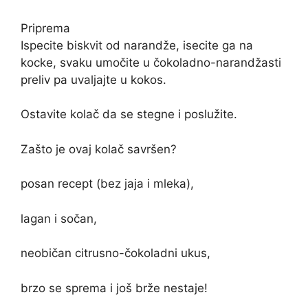
Priprema
Ispecite biskvit od narandže, isecite ga na
kocke, svaku umočite u čokoladno-narandžasti
preliv pa uvaljajte u kokos.
Ostavite kolač da se stegne i poslužite.
Zašto je ovaj kolač savršen?
posan recept (bez jaja i mleka),
lagan i sočan,
neobičan citrusno-čokoladni ukus,
brzo se sprema i još brže nestaje!