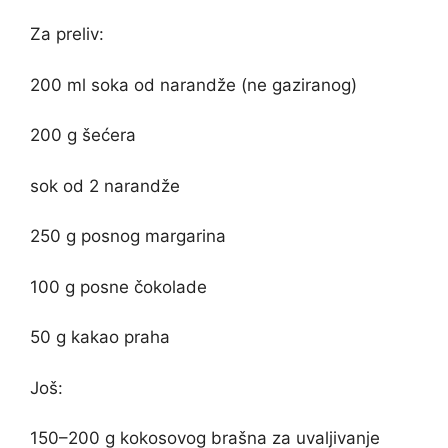
Za preliv:
200 ml soka od narandže (ne gaziranog)
200 g šećera
sok od 2 narandže
250 g posnog margarina
100 g posne čokolade
50 g kakao praha
Još:
150–200 g kokosovog brašna za uvaljivanje