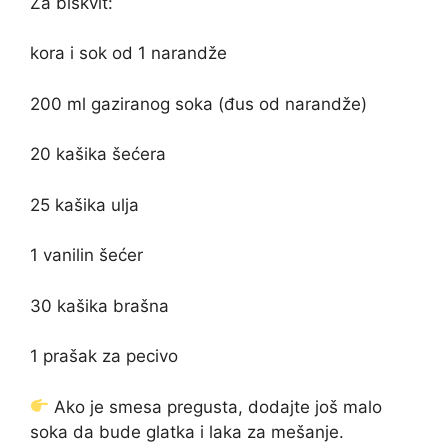
Za biskvit:
kora i sok od 1 narandže
200 ml gaziranog soka (đus od narandže)
20 kašika šećera
25 kašika ulja
1 vanilin šećer
30 kašika brašna
1 prašak za pecivo
Ako je smesa pregusta, dodajte još malo
soka da bude glatka i laka za mešanje.