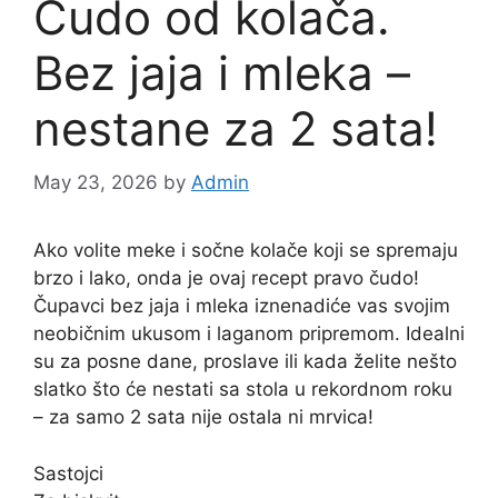
Čudo od kolača.
Bez jaja i mleka –
nestane za 2 sata!
May 23, 2026
by
Admin
Ako volite meke i sočne kolače koji se spremaju
brzo i lako, onda je ovaj recept pravo čudo!
Čupavci bez jaja i mleka iznenadiće vas svojim
neobičnim ukusom i laganom pripremom. Idealni
su za posne dane, proslave ili kada želite nešto
slatko što će nestati sa stola u rekordnom roku
– za samo 2 sata nije ostala ni mrvica!
Sastojci