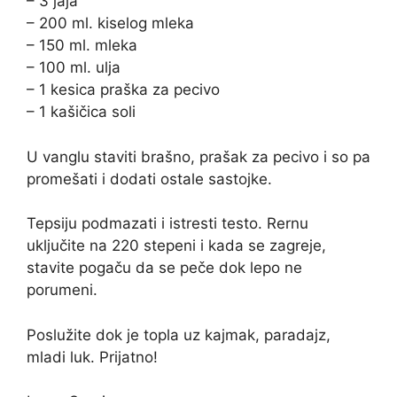
– 3 jaja
– 200 ml. kiselog mleka
– 150 ml. mleka
– 100 ml. ulja
– 1 kesica praška za pecivo
– 1 kašičica soli
U vanglu staviti brašno, prašak za pecivo i so pa
promešati i dodati ostale sastojke.
Tepsiju podmazati i istresti testo. Rernu
uključite na 220 stepeni i kada se zagreje,
stavite pogaču da se peče dok lepo ne
porumeni.
Poslužite dok je topla uz kajmak, paradajz,
mladi luk. Prijatno!