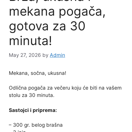
mekana pogača,
gotova za 30
minuta!
May 27, 2026
by
Admin
Mekana, sočna, ukusna!
Odlična pogača za večeru koju će biti na vašem
stolu za 30 minuta.
Sastojci i priprema:
– 300 gr. belog brašna