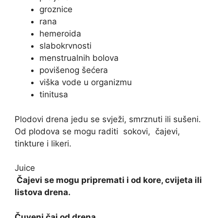
groznice
rana
hemeroida
slabokrvnosti
menstrualnih bolova
povišenog šećera
viška vode u organizmu
tinitusa
Plodovi drena jedu se svježi, smrznuti ili sušeni.
Od plodova se mogu raditi
sokovi
,
čajevi
,
tinkture i likeri.
Juice
Čajevi
se mogu pripremati i od kore, cvijeta ili
listova drena.
Čuveni čaj od drena