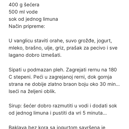
400 g šećera
500 ml vode
sok od jednog limuna
Način pripreme:
U vanglicu staviti orahe, suvo grožđe, jogurt,
mleko, brašno, ulje, griz, prašak za pecivo i sve
lagano dobro izmešati.
Sipati u podmazan pleh. Zagrejati rernu na 180
C stepeni. Peći u zagrejanoj rerni, dok gornja
strana ne dobije zlatno braon boju oko 30 min…
Iseći na željeni oblik.
Sirup: šećer dobro razmutiti u vodi i dodati sok
od jednog limuna i pustiti da vri 5 minuta…
Baklava bez kora sa jogurtom savršena je