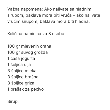
Važna napomena: Ako nalivate sa hladnim
sirupom, baklava mora biti vruća – ako nalivate
vrućim sirupom, baklava mora biti hladna.
Količina naminica za 8 osoba:
100 gr mlevenih oraha
100 gr suvog grožđa
1 čaša jogurta
1 šoljica ulja
3 šoljice mleka
3 šoljice brašna
3 šoljice griza
1 prašak za pecivo
Sirup: