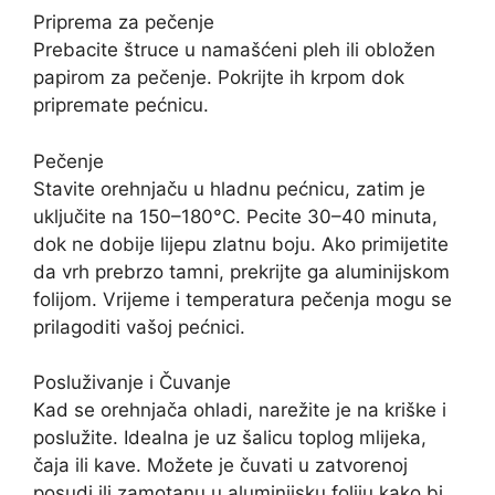
Priprema za pečenje
Prebacite štruce u namašćeni pleh ili obložen
papirom za pečenje. Pokrijte ih krpom dok
pripremate pećnicu.
Pečenje
Stavite orehnjaču u hladnu pećnicu, zatim je
uključite na 150–180°C. Pecite 30–40 minuta,
dok ne dobije lijepu zlatnu boju. Ako primijetite
da vrh prebrzo tamni, prekrijte ga aluminijskom
folijom. Vrijeme i temperatura pečenja mogu se
prilagoditi vašoj pećnici.
Posluživanje i Čuvanje
Kad se orehnjača ohladi, narežite je na kriške i
poslužite. Idealna je uz šalicu toplog mlijeka,
čaja ili kave. Možete je čuvati u zatvorenoj
posudi ili zamotanu u aluminijsku foliju kako bi