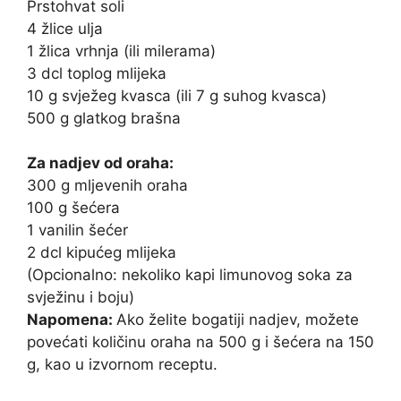
Prstohvat soli
4 žlice ulja
1 žlica vrhnja (ili milerama)
3 dcl toplog mlijeka
10 g svježeg kvasca (ili 7 g suhog kvasca)
500 g glatkog brašna
Za nadjev od oraha:
300 g mljevenih oraha
100 g šećera
1 vanilin šećer
2 dcl kipućeg mlijeka
(Opcionalno: nekoliko kapi limunovog soka za
svježinu i boju)
Napomena:
Ako želite bogatiji nadjev, možete
povećati količinu oraha na 500 g i šećera na 150
g, kao u izvornom receptu.