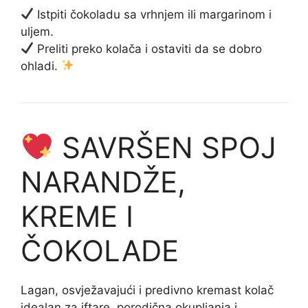
Istpiti čokoladu sa vrhnjem ili margarinom i
uljem.
Preliti preko kolača i ostaviti da se dobro
ohladi.
SAVRŠEN SPOJ
NARANDŽE,
KREME I
ČOKOLADE
Lagan, osvježavajući i predivno kremast kolač
idealan za iftare, porodična okupljanja i