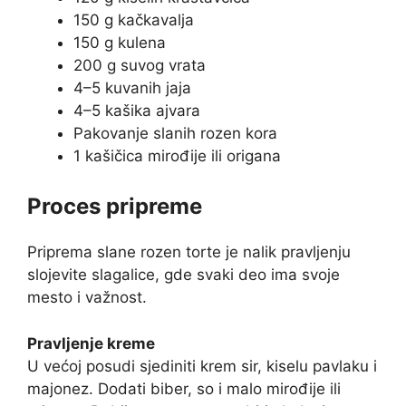
150 g kačkavalja
150 g kulena
200 g suvog vrata
4–5 kuvanih jaja
4–5 kašika ajvara
Pakovanje slanih rozen kora
1 kašičica mirođije ili origana
Proces pripreme
Priprema slane rozen torte je nalik pravljenju
slojevite slagalice, gde svaki deo ima svoje
mesto i važnost.
Pravljenje kreme
U većoj posudi sjediniti krem sir, kiselu pavlaku i
majonez. Dodati biber, so i malo mirođije ili