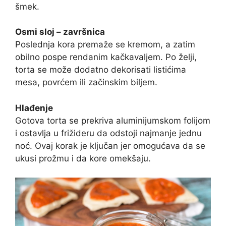
šmek.
Osmi sloj – završnica
Poslednja kora premaže se kremom, a zatim
obilno pospe rendanim kačkavaljem. Po želji,
torta se može dodatno dekorisati listićima
mesa, povrćem ili začinskim biljem.
Hlađenje
Gotova torta se prekriva aluminijumskom folijom
i ostavlja u frižideru da odstoji najmanje jednu
noć. Ovaj korak je ključan jer omogućava da se
ukusi prožmu i da kore omekšaju.