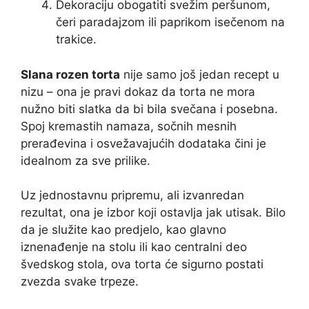
Dekoraciju obogatiti svežim peršunom,
čeri paradajzom ili paprikom isečenom na
trakice.
Slana rozen torta
nije samo još jedan recept u
nizu – ona je pravi dokaz da torta ne mora
nužno biti slatka da bi bila svečana i posebna.
Spoj kremastih namaza, sočnih mesnih
prerađevina i osvežavajućih dodataka čini je
idealnom za sve prilike.
Uz jednostavnu pripremu, ali izvanredan
rezultat, ona je izbor koji ostavlja jak utisak. Bilo
da je služite kao predjelo, kao glavno
iznenađenje na stolu ili kao centralni deo
švedskog stola, ova torta će sigurno postati
zvezda svake trpeze.