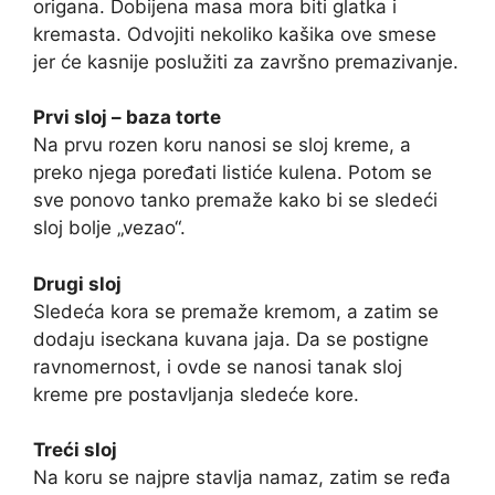
origana. Dobijena masa mora biti glatka i
kremasta. Odvojiti nekoliko kašika ove smese
jer će kasnije poslužiti za završno premazivanje.
Prvi sloj – baza torte
Na prvu rozen koru nanosi se sloj kreme, a
preko njega poređati listiće kulena. Potom se
sve ponovo tanko premaže kako bi se sledeći
sloj bolje „vezao“.
Drugi sloj
Sledeća kora se premaže kremom, a zatim se
dodaju iseckana kuvana jaja. Da se postigne
ravnomernost, i ovde se nanosi tanak sloj
kreme pre postavljanja sledeće kore.
Treći sloj
Na koru se najpre stavlja namaz, zatim se ređa