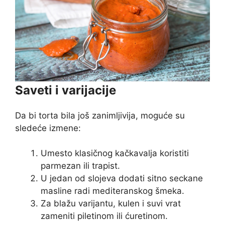
Saveti i varijacije
Da bi torta bila još zanimljivija, moguće su
sledeće izmene:
Umesto klasičnog kačkavalja koristiti
parmezan ili trapist.
U jedan od slojeva dodati sitno seckane
masline radi mediteranskog šmeka.
Za blažu varijantu, kulen i suvi vrat
zameniti piletinom ili ćuretinom.