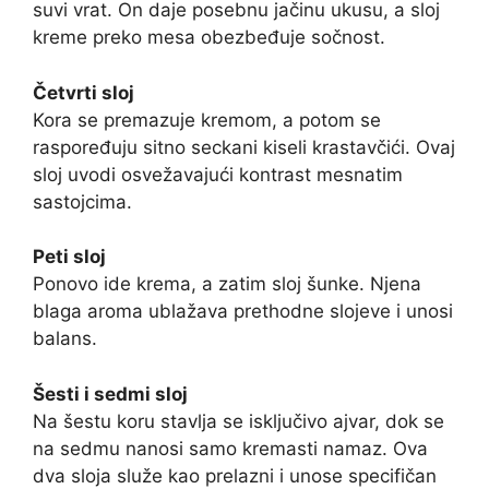
suvi vrat. On daje posebnu jačinu ukusu, a sloj
kreme preko mesa obezbeđuje sočnost.
Četvrti sloj
Kora se premazuje kremom, a potom se
raspoređuju sitno seckani kiseli krastavčići. Ovaj
sloj uvodi osvežavajući kontrast mesnatim
sastojcima.
Peti sloj
Ponovo ide krema, a zatim sloj šunke. Njena
blaga aroma ublažava prethodne slojeve i unosi
balans.
Šesti i sedmi sloj
Na šestu koru stavlja se isključivo ajvar, dok se
na sedmu nanosi samo kremasti namaz. Ova
dva sloja služe kao prelazni i unose specifičan