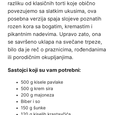
razliku od klasičnih torti koje obično
povezujemo sa slatkim ukusima, ova
posebna verzija spaja slojeve poznatih
rozen kora sa bogatim, kremastim i
pikantnim nadevima. Upravo zato, ona
se savršeno uklapa na svečane trpeze,
bilo da je reč o praznicima, rođendanima
ili porodičnim okupljanjima.
Sastojci koji su vam potrebni:
500 g kisele pavlake
500 g krem sira
200 g majoneza
Biber i so
150 g šunke
120 g kiselih krastavčića